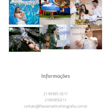
Informações
21 99185-0217
21991850217
contato@flaviamartinsfotografia.com.br