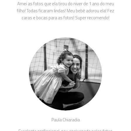
Amei as fotos que ela tirou do niver de 1 ano do meu
filho! Todas ficaram lindas! Meu bebê adorou ela! Fez
caras e bocas para as fotos! Super recomendo!
Paula Chiaradia