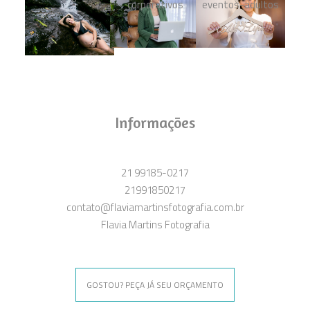
Informações
21 99185-0217
21991850217
contato@flaviamartinsfotografia.com.br
Flavia Martins Fotografia
GOSTOU? PEÇA JÁ SEU ORÇAMENTO