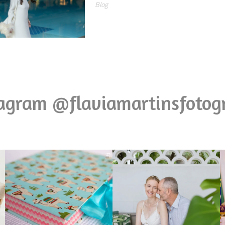
Blog
agram @flaviamartinsfotog