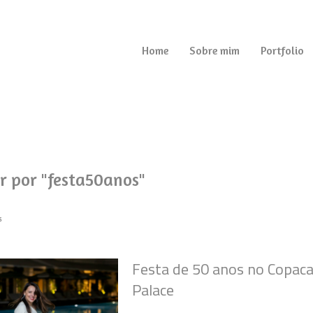
Home
Sobre mim
Portfolio
r por
"festa50anos"
s
Festa de 50 anos no Copac
Palace