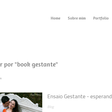
Home
Sobre mim
Portfolio
r por
"book gestante"
os
Ensaio Gestante - esperand
Blog