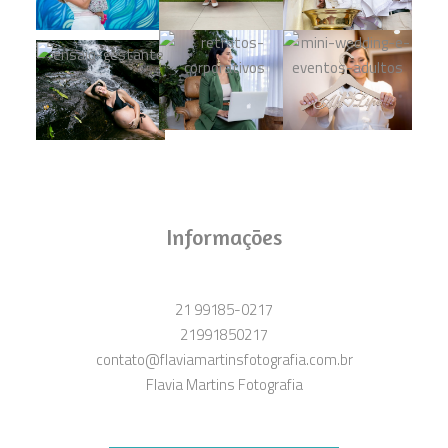
Informações
21 99185-0217
21991850217
contato@flaviamartinsfotografia.com.br
Flavia Martins Fotografia