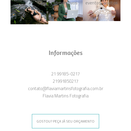
Informações
21 99185-0217
21991850217
contato@flaviamartinsfotografia.com.br
Flavia Martins Fotografia
GOSTOU? PEÇA JÁ SEU ORÇAMENTO